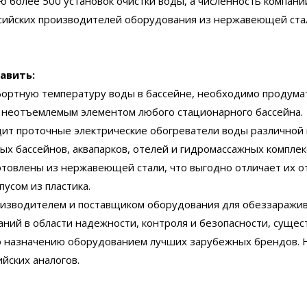
ию более 500 установок очистки воды, а численность компани
ссийских производителей оборудования из нержавеющей ста
авить:
ортную температуру воды в бассейне, необходимо продумат
я неотъемлемым элементом любого стационарного бассейна.
ит проточные электрические обогреватели воды различной
х бассейнов, аквапарков, отелей и гидромассажных комплек
отовлены из нержавеющей стали, что выгодно отличает их о
усом из пластика.
оизводителем и поставщиком оборудования для обеззаражи
аний в области надежности, контроля и безопасности, суще
по назначению оборудованием лучших зарубежных брендов. 
йских аналогов.