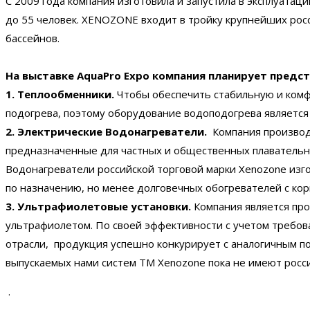
С 2009 года компания изготовила и запустила в эксплуатац
до 55 человек. XENOZONE входит в тройку крупнейших ро
бассейнов.
На выставке AquaPro Expo компания планирует предст
1. Теплообменники.
Чтобы обеспечить стабильную и комф
подогрева, поэтому оборудование водоподогрева являетс
2. Электрические Водонагреватели.
Компания производ
предназначенные для частных и общественных плавательны
Водонагреватели российской торговой марки Xenozone изг
по назначению, но менее долговечных обогревателей с корп
3. Ультрафиолетовые установки.
Компания является пр
ультрафиолетом. По своей эффективности с учетом требов
отрасли, продукция успешно конкурирует с аналогичным 
выпускаемых нами систем ТМ Xenozone пока не имеют росси
.