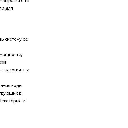
и выросла с 15
ли для
ь систему ее
 мощности,
сов.
т аналогичных
вания воды
ствующих в
Некоторые из