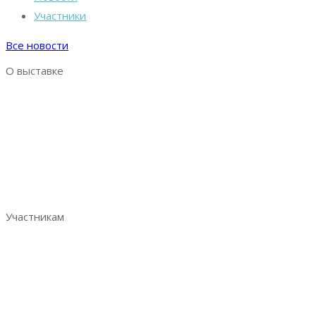
Участники
Все новости
О выставке
Выставка AquaPro Expo
Разделы выставки
Список участников
Место и время проведения
Итоговый репорт 2023
Контакты
Участникам
Забронировать стенд
Преимущества участия
Аналитика по посетителям
Отзывы участников