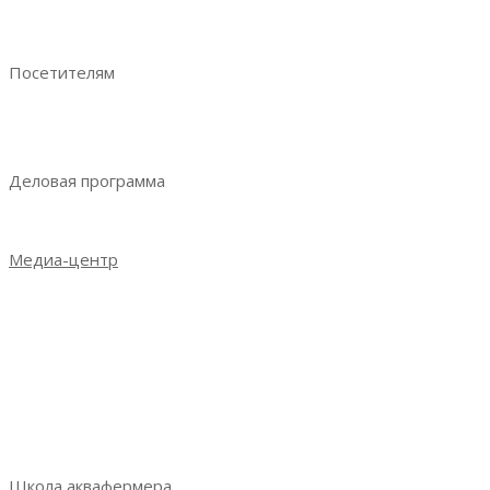
Руководство участника
Ваше эффективное участие
Посетителям
Преимущества посещения
Получить электронный билет
Деловая программа
Деловая программа 2023
Медиа-центр
Новости
Итоги выставки 2021
Итоги выставки 2022
Итоги выставки 2023
Фотогалерея
СМИ о выставке
Школа аквафермера