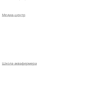
Деловая программа 2023
Медиа-центр
Новости
Итоги выставки 2021
Итоги выставки 2022
Итоги выставки 2023
Фотогалерея
СМИ о выставке
Школа аквафермера
Школа аквафермера: новый сезон
Сезон 3: весна 2022
Сезон 2: осень 2021
Сезон 1: весна 2021
Практикум Санкт-Петербург
Практикум Петрозаводск