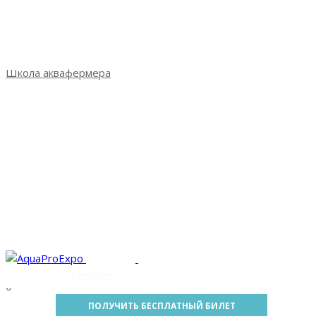
Итоги выставки 2022
Итоги выставки 2023
Фотогалерея
СМИ о выставке
Школа аквафермера
Школа аквафермера: новый сезон
Сезон 3: весна 2022
Сезон 2: осень 2021
Сезон 1: весна 2021
Практикум Санкт-Петербург
Практикум Петрозаводск
Практикум Пятигорск
Facebook
Vk
Telegram
Youtube
X
ПОЛУЧИТЬ БЕСПЛАТНЫЙ БИЛЕТ
X