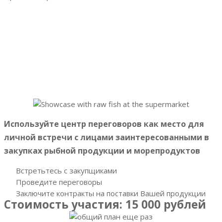
Более 20 закупщиков
рыбы, рыбной продукции и
морепродуктов
выразили заинтересованность в
переговорах на выставке AquaPro Expo. Найти поставщика
на выставке планируют как локальные торговые сети,
рестораны, кафе, так и специалисты региональных
торговых сетей и крупных ресторанных холдингов.
Используйте центр переговоров как место для
личной встречи с лицами заинтересованными в
закупках рыбной продукции и морепродуктов
Встретьтесь с закупщиками
Проведите переговоры
Заключите контракты на поставки Вашей продукции
Стоимость участия: 15 000 рублей