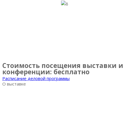
В рамках выставки пройдет трехдневная научно-
практическая конференция «Аквакультура как успешный
бизнес».
Конференция ежегодно собирает на одной площадке
более 70 экспертов, выступающих в более чем 50
семинарах.
Стоимость посещения выставки и
конференции: бесплатно
Расписание деловой программы
О выставке
Выставка AquaPro Expo
Разделы выставки
Список участников
Место и время проведения
Итоговый репорт 2023
Контакты