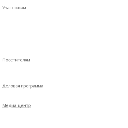
Участникам
Забронировать стенд
Преимущества участия
Аналитика по посетителям
Отзывы участников
Руководство участника
Ваше эффективное участие
Посетителям
Преимущества посещения
Получить электронный билет
Деловая программа
Деловая программа 2023
Медиа-центр
Новости
Итоги выставки 2021