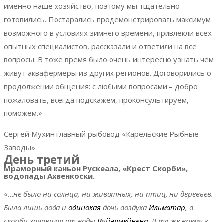
именно наше хозяйство, поэтому мы тщательно
готовились. Постарались продемонстрировать максимум
возможного в условиях зимнего времени, привлекли всех
опытных специалистов, рассказали и ответили на все
вопросы. В тоже время было очень интересно узнать чем
живут аквафермеры из других регионов. Договорились о
продолжении общения: с любыми вопросами – добро
пожаловать, всегда подскажем, проконсультируем,
поможем.»
Сергей Мухин
главный рыбовод «Карельские Рыбные
Заводы»
День третий
Мраморный каньон Рускеала, «Крест Скорби»,
водопады Ахвенкоски.
«…
не было ни солнца, ни животных, ни птиц, ни деревьев.
Была лишь вода и
одинокая
дочь воздуха
Ильматар
, в
скорби зачавшая от воды
Вяйнямёйнена
. В то же время к