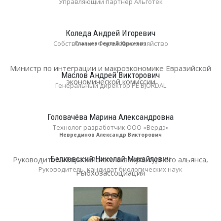
Управляющий партнер Альготек
Коледа Андрей Игоревич
Собственник. Форелевое хозяйство
Глазьев Сергей Юрьевич
Министр по интеграции и макроэкономике Евразийской
Маслов Андрей Викторович
экономической комиссии
Генеральный директор PE BJORDAL
Головачёва Марина Александровна
Технолог-разработчик ООО «Вердэ»
Неврединов Александр Викторович
Белковский Николай Михайлович
Руководитель Евразийского аквакультурного альянса,
Руководитель, кандидат биологических наук
Рыбхозассоциация