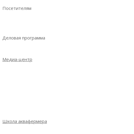
Посетителям
Преимущества посещения
Получить электронный билет
Деловая программа
Деловая программа 2023
Медиа-центр
Новости
Итоги выставки 2021
Итоги выставки 2022
Итоги выставки 2023
Фотогалерея
СМИ о выставке
Школа аквафермера
Школа аквафермера: новый сезон