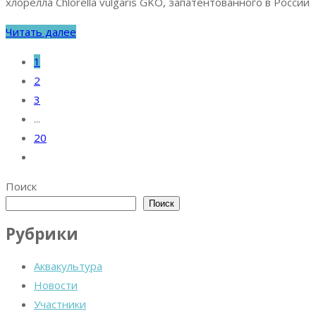
хлорелла Chlorella vulgaris GKO, запатентованного в России
Читать далее
1
2
3
...
20
Поиск
Поиск
Рубрики
Аквакультура
Новости
Участники