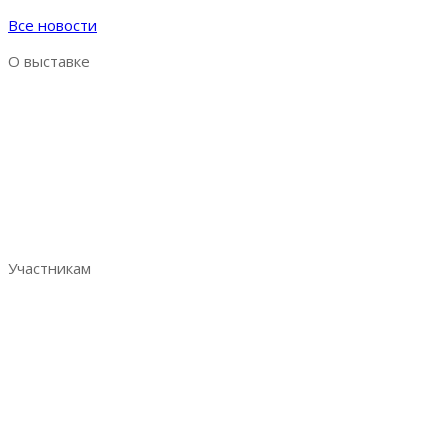
Все новости
О выставке
Выставка AquaPro Expo
Разделы выставки
Список участников
Место и время проведения
Итоговый репорт 2023
Контакты
Участникам
Забронировать стенд
Преимущества участия
Аналитика по посетителям
Отзывы участников
Руководство участника
Ваше эффективное участие