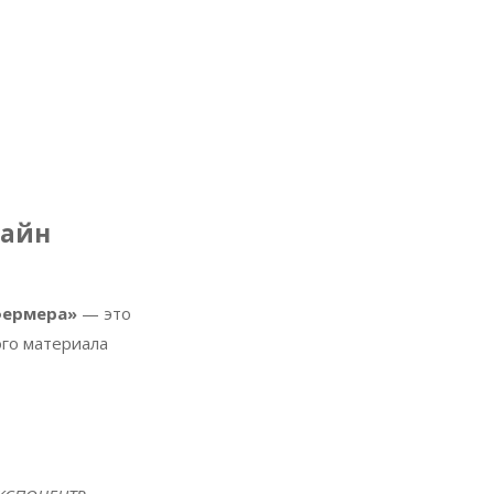
лайн
фермера»
— это
ого материала