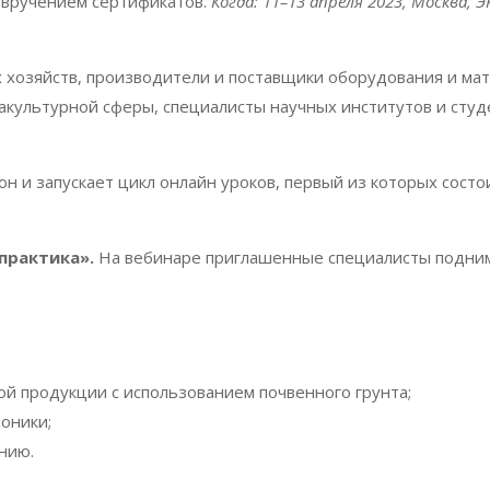
c вручением сертификатов.
Когда: 11–13 апреля 2023, Москва,
хозяйств, производители и поставщики оборудования и мат
акультурной сферы, специалисты научных институтов и сту
н и запускает цикл онлайн уроков, первый из которых сост
практика».
На вебинаре приглашенные специалисты подни
й продукции с использованием почвенного грунта;
оники;
нию.