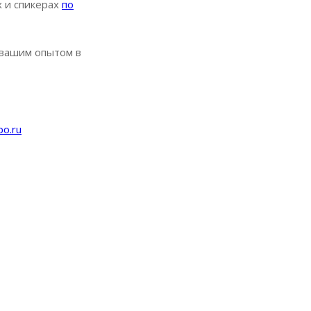
 и спикерах
по
 вашим опытом в
o.ru