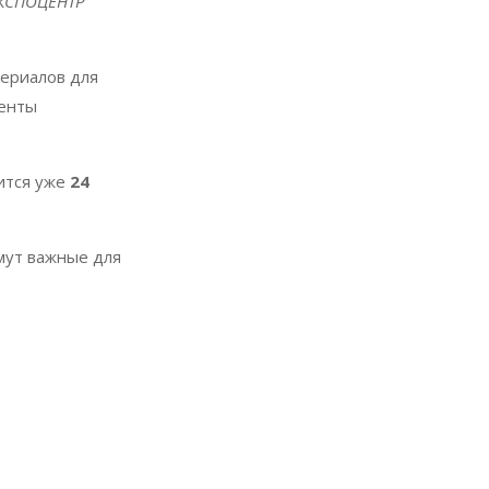
 ЭКСПОЦЕНТР
ериалов для
денты
оится уже
24
мут важные для