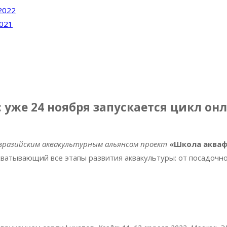
2022
2021
 уже 24 ноября запускается цикл он
вразийским аквакультурным альянсом проект
«Школа аква
ватывающий все этапы развития аквакультуры: от посадочн