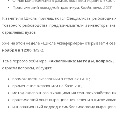
Очная конференция в рамках выставки AquaPro Expo 
Практический выездной практикум.
Когда: лето 2023
К занятиям Школы приглашаются Специалисты рыбоводных 
товарного рыбоводства, предприниматели и инвесторы акв
отраслевых вузов.
Уже на этой неделе «Школа Аквафермера» открывает 4 сезо
ноября в 12:00
(MSK).
Тема первого вебинара:
«Аквапоника: методы, вопросы, 
отрасли вопросы, обсудят:
возможности аквапоники в странах ЕАЭС;
применение аквапоники на базе УЗВ;
метод аквапонного выращивания сельскохозяйственно
практический опыт выращивания зелени в цикле аквап
инновационный подход к симбиотическому выращива