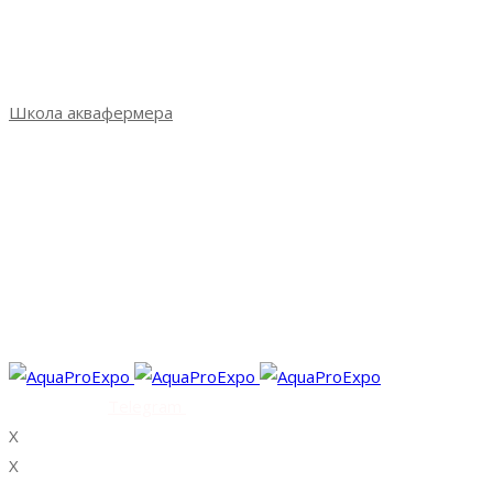
Итоги выставки 2023
Фотогалерея
СМИ о выставке
Школа аквафермера
Школа аквафермера: новый сезон
Сезон 3: весна 2022
Сезон 2: осень 2021
Сезон 1: весна 2021
Практикум Санкт-Петербург
Практикум Петрозаводск
Практикум Пятигорск
Facebook
Vk
Telegram
Youtube
X
X