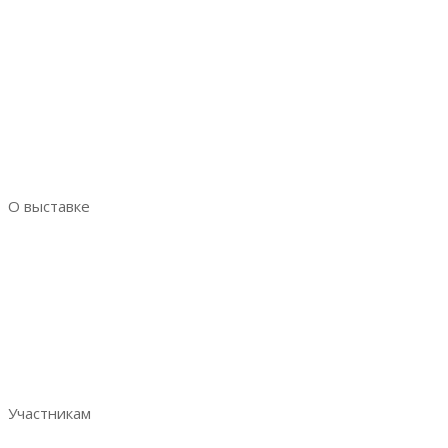
О выставке
Выставка AquaPro Expo
Разделы выставки
Список участников
Место и время проведения
Итоговый репорт 2023
Контакты
Участникам