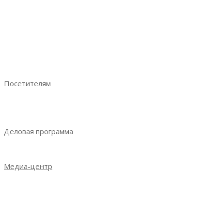
Забронировать стенд
Преимущества участия
Аналитика по посетителям
Отзывы участников
Руководство участника
Ваше эффективное участие
Посетителям
Преимущества посещения
Получить электронный билет
Деловая программа
Деловая программа 2023
Медиа-центр
Новости
Итоги выставки 2021
Итоги выставки 2022