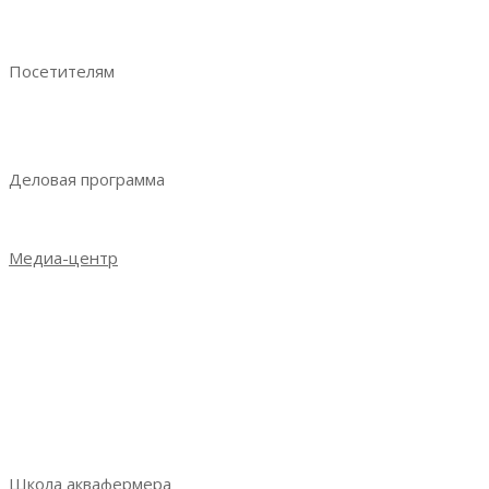
Руководство участника
Ваше эффективное участие
Посетителям
Преимущества посещения
Получить электронный билет
Деловая программа
Деловая программа 2023
Медиа-центр
Новости
Итоги выставки 2021
Итоги выставки 2022
Итоги выставки 2023
Фотогалерея
СМИ о выставке
Школа аквафермера