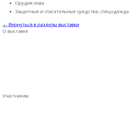
Орудия лова
Защитные и спасательные средства, спецодежда
← Вернуться в разделы выставки
О выставке
Выставка AquaPro Expo
Разделы выставки
Список участников
Место и время проведения
Итоговый репорт 2023
Контакты
Участникам
Забронировать стенд
Преимущества участия
Аналитика по посетителям
Отзывы участников