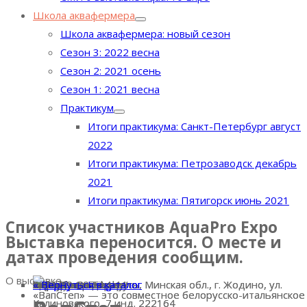
Школа аквафермера
Школа аквафермера: новый сезон
Сезон 3: 2022 весна
Сезон 2: 2021 осень
Сезон 1: 2021 весна
Практикум
Итоги практикума: Санкт-Петербург август
2022
Итоги практикума: Петрозаводск декабрь
2021
Итоги практикума: Пятигорск июнь 2021
Список участников AquaPro Expo
Выставка переносится. О месте и
датах проведения сообщим.
О выставке
« Вернуться в каталог
Номер стенда:
А411
Страна:
Беларусь
Адрес:
Республика Беларусь, Минская обл., г. Жодино, ул.
Телефон:
+375 29-607-14-11
E-mail:
wapstep@mail.com
Сайт:
https://wapstep.by/
« Вернуться в каталог
« Вернуться в каталог
А411
https://wapstep.by/
wapstep@mail.com
Республика Беларусь, Минская обл., г. Жодино, ул.
+375 29-607-14-11
« Вернуться в каталог
«ВапСтеп» — это совместное белорусско-итальянское
«ВапСтеп» — это совместное белорусско-итальянское
Калиновского, 7 инд. 222164
Калиновского, 7 инд. 222164
Выставка AquaPro Expo