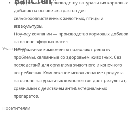
ВапСтеп
ВапСтеп
предприятие по производству натуральных кормовых
предприятие по производству натуральных кормовых
Разделы выставки
добавок на основе экстрактов для
добавок на основе экстрактов для
Список участников
сельскохозяйственных животных, птицы и
сельскохозяйственных животных, птицы и
Место и время проведения
аквакультуры.
аквакультуры.
Итоговый репорт 2023
Ноу-хау компании — производство кормовых добавок
Ноу-хау компании — производство кормовых добавок
Контакты
на основе эфирных масел.
на основе эфирных масел.
Участникам
Натуральные компоненты позволяют решать
Натуральные компоненты позволяют решать
проблемы, связанные со здоровьем животных, без
проблемы, связанные со здоровьем животных, без
Забронировать стенд
последствий для организма животного и конечного
последствий для организма животного и конечного
Преимущества участия
потребления. Комплексное использование продукта
потребления. Комплексное использование продукта
Аналитика по посетителям
на основе натуральных компонентов дает результат,
на основе натуральных компонентов дает результат,
Отзывы участников
сравнимый с действием антибактериальных
сравнимый с действием антибактериальных
Руководство участника
препаратов.
препаратов.
Ваше эффективное участие
Посетителям
Преимущества посещения
Получить электронный билет