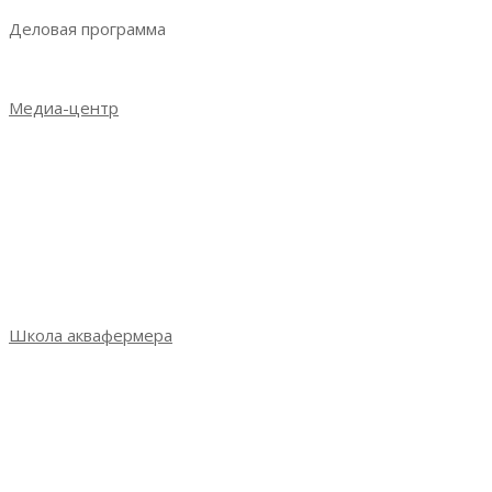
Деловая программа
Деловая программа 2023
Медиа-центр
Новости
Итоги выставки 2021
Итоги выставки 2022
Итоги выставки 2023
Фотогалерея
СМИ о выставке
Школа аквафермера
Школа аквафермера: новый сезон
Сезон 3: весна 2022
Сезон 2: осень 2021
Сезон 1: весна 2021