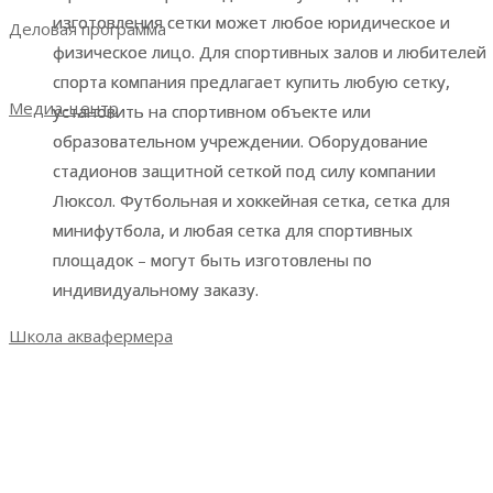
изготовления сетки может любое юридическое и
изготовления сетки может любое юридическое и
Деловая программа
физическое лицо. Для спортивных залов и любителей
физическое лицо. Для спортивных залов и любителей
Деловая программа 2023
спорта компания предлагает купить любую сетку,
спорта компания предлагает купить любую сетку,
Медиа-центр
установить на спортивном объекте или
установить на спортивном объекте или
образовательном учреждении. Оборудование
образовательном учреждении. Оборудование
Новости
стадионов защитной сеткой под силу компании
стадионов защитной сеткой под силу компании
Итоги выставки 2021
Люксол. Футбольная и хоккейная сетка, сетка для
Люксол. Футбольная и хоккейная сетка, сетка для
Итоги выставки 2022
минифутбола, и любая сетка для спортивных
минифутбола, и любая сетка для спортивных
Итоги выставки 2023
площадок – могут быть изготовлены по
площадок – могут быть изготовлены по
Фотогалерея
индивидуальному заказу.
индивидуальному заказу.
СМИ о выставке
Школа аквафермера
Школа аквафермера: новый сезон
Сезон 3: весна 2022
Сезон 2: осень 2021
Сезон 1: весна 2021