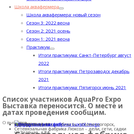
Школа аквафермера
Школа аквафермера: новый сезон
Сезон 3: 2022 весна
Сезон 2: 2021 осень
Сезон 1: 2021 весна
Практикум
Итоги практикума: Санкт-Петербург август
2022
Итоги практикума: Петрозаводск декабрь
2021
Итоги практикума: Пятигорск июнь 2021
Список участников AquaPro Expo
Выставка переносится. О месте и
датах проведения сообщим.
О выставке
« Вернуться в каталог
Номер стенда:
Страна:
Россия
Адрес:
141504, Московская область, г.Солнечногорск,
Телефон:
7(926)446-64-93
E-mail:
sadok@luxsol.ru
Сайт:
luxsol.ru
« Вернуться в каталог
« Вернуться в каталог
luxsol.ru
sadok@luxsol.ru
141504, Московская область, г.Солнечногорск,
7(926)446-64-93
« Вернуться в каталог
Сетевязальная фабрика Люксол – дели, сети, садки
Сетевязальная фабрика Люксол – дели, сети, садки
ул.Зелёная, д.8А
ул.Зелёная, д.8А
Выставка AquaPro Expo