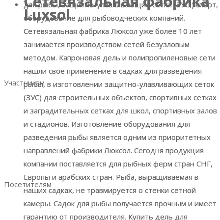
Сетевязальная фабрика
Сетевязальная фабрика
для рыбы, защитно-улавливающие сетки (ЗУС,) спорт,
для рыбы, защитно-улавливающие сетки (ЗУС,) спорт,
Luxsol
Luxsol
Разделы выставки
оборудование для рыбоводческих компаний.
оборудование для рыбоводческих компаний.
Список участников
Сетевязальная фабрика Люксол уже более 10 лет
Сетевязальная фабрика Люксол уже более 10 лет
Место и время проведения
занимается производством сетей безузловым
занимается производством сетей безузловым
Итоговый репорт 2023
методом. Капроновая дель и полипропиленовые сети
методом. Капроновая дель и полипропиленовые сети
Контакты
нашли свое применение в садках для разведения
нашли свое применение в садках для разведения
Участникам
рыбы, в изготовлении защитно-улавливающих сеток
рыбы, в изготовлении защитно-улавливающих сеток
(ЗУС) для строительных объектов, спортивных сетках
(ЗУС) для строительных объектов, спортивных сетках
Забронировать стенд
и заградительных сетках для школ, спортивных залов
и заградительных сетках для школ, спортивных залов
Преимущества участия
и стадионов. Изготовление оборудования для
и стадионов. Изготовление оборудования для
Аналитика по посетителям
разведения рыбы является одним из приоритетных
разведения рыбы является одним из приоритетных
Отзывы участников
направлений фабрики Люксол. Сегодня продукция
направлений фабрики Люксол. Сегодня продукция
Руководство участника
компании поставляется для рыбных ферм стран СНГ,
компании поставляется для рыбных ферм стран СНГ,
Ваше эффективное участие
Европы и арабских стран. Рыба, выращиваемая в
Европы и арабских стран. Рыба, выращиваемая в
Посетителям
наших садках, не травмируется о стенки сетной
наших садках, не травмируется о стенки сетной
Преимущества посещения
камеры. Садок для рыбы получается прочным и имеет
камеры. Садок для рыбы получается прочным и имеет
Получить электронный билет
гарантию от производителя. Купить дель для
гарантию от производителя. Купить дель для