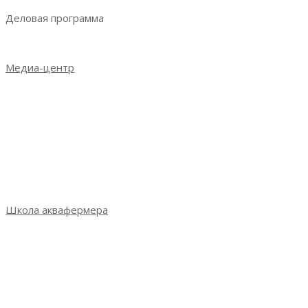
Деловая программа
Деловая программа 2023
Медиа-центр
Новости
Итоги выставки 2021
Итоги выставки 2022
Итоги выставки 2023
Фотогалерея
СМИ о выставке
Школа аквафермера
Школа аквафермера: новый сезон
Сезон 3: весна 2022
Сезон 2: осень 2021
Сезон 1: весна 2021