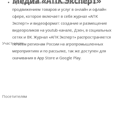
Медиа «АПК Эксперт»
Медиа «АПК Эксперт»
агропромышленного комплекса и занимается
агропромышленного комплекса и занимается
Разделы выставки
продвижением товаров и услуг в онлайн и офлайн
продвижением товаров и услуг в онлайн и офлайн
Список участников
сфере, которое включает в себя журнал «АПК
сфере, которое включает в себя журнал «АПК
Место и время проведения
Эксперт» и видеоформат: создание и размещение
Эксперт» и видеоформат: создание и размещение
Итоговый репорт 2023
видеороликов на youtub-канале, Дзен, в социальных
видеороликов на youtub-канале, Дзен, в социальных
Контакты
сетях и ВК. Журнал «АПК Эксперт» распространяется
сетях и ВК. Журнал «АПК Эксперт» распространяется
Участникам
по всем регионам России на агропромышленных
по всем регионам России на агропромышленных
мероприятиях и по рассылке, так же доступен для
мероприятиях и по рассылке, так же доступен для
Забронировать стенд
скачивания в App Store и Google Play.
скачивания в App Store и Google Play.
Преимущества участия
Аналитика по посетителям
Отзывы участников
Руководство участника
Ваше эффективное участие
Посетителям
Преимущества посещения
Получить электронный билет