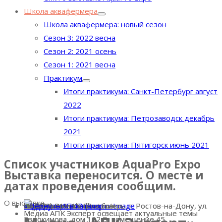
Школа аквафермера
Школа аквафермера: новый сезон
Сезон 3: 2022 весна
Сезон 2: 2021 осень
Сезон 1: 2021 весна
Практикум
Итоги практикума: Санкт-Петербург август
2022
Итоги практикума: Петрозаводск декабрь
2021
Итоги практикума: Пятигорск июнь 2021
Список участников AquaPro Expo
Выставка переносится. О месте и
датах проведения сообщим.
О выставке
« Вернуться в каталог
Номер стенда:
Информационный партнер
Страна:
Россия
Адрес:
344068, Ростовская область, г. Ростов-на-Дону, ул.
Телефон:
+7 (863) 311-16-88
E-mail:
info@sdexpert.ru
Сайт:
https://www.sdexpert.ru/
« Вернуться в каталог
« Вернуться в каталог
Информационный партнер
https://www.sdexpert.ru/
info@sdexpert.ru
344068, Ростовская область, г. Ростов-на-Дону, ул.
+7 (863) 311-16-88
« Вернуться в каталог
Медиа АПК Эксперт освещает актуальные темы
Медиа АПК Эксперт освещает актуальные темы
Евдокимова, дом 102 Б, помещение 45
Евдокимова, дом 102 Б, помещение 45
Выставка AquaPro Expo