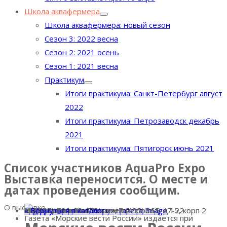
Школа аквафермера
Школа аквафермера: новый сезон
Сезон 3: 2022 весна
Сезон 2: 2021 осень
Сезон 1: 2021 весна
Практикум
Итоги практикума: Санкт-Петербург август
2022
Итоги практикума: Петрозаводск декабрь
2021
Итоги практикума: Пятигорск июнь 2021
Список участников AquaPro Expo
Выставка переносится. О месте и
датах проведения сообщим.
О выставке
« Вернуться в каталог
Номер стенда:
Информационный партнер
Страна:
Россия
Адрес:
105187, г. Москва, Окружной проезд, д.15, корп 2
Телефон:
+7 (495) 366-62-66 Факс+7 (495) 365-47-22
E-mail:
morvesti@morvesti.ru
Сайт:
http://morvesti.ru/
« Вернуться в каталог
« Вернуться в каталог
Информационный партнер
http://morvesti.ru/
morvesti@morvesti.ru
105187, г. Москва, Окружной проезд, д.15, корп 2
+7 (495) 366-62-66 Факс+7 (495) 365-47-22
« Вернуться в каталог
Газета «Морские вести России» издается при
Газета «Морские вести России» издается при
Выставка AquaPro Expo