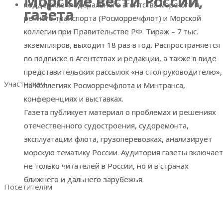
Морские вести России,
Морские вести России,
поддержке Федерального агентства морского и
поддержке Федерального агентства морского и
газета
газета
Разделы выставки
речного транспорта (Росморречфлот) и Морской
речного транспорта (Росморречфлот) и Морской
Список участников
коллегии при Правительстве РФ. Тираж – 7 тыс.
коллегии при Правительстве РФ. Тираж – 7 тыс.
Место и время проведения
экземпляров, выходит 18 раз в год. Распространяется
экземпляров, выходит 18 раз в год. Распространяется
Итоговый репорт 2023
по подписке в Агентствах и редакции, а также в виде
по подписке в Агентствах и редакции, а также в виде
Контакты
представительских рассылок «на стол руководителю»,
представительских рассылок «на стол руководителю»,
Участникам
на Коллегиях Росморречфлота и Минтранса,
на Коллегиях Росморречфлота и Минтранса,
конференциях и выставках.
конференциях и выставках.
Забронировать стенд
Газета публикует материал о проблемах и решениях
Газета публикует материал о проблемах и решениях
Преимущества участия
отечественного судостроения, судоремонта,
отечественного судостроения, судоремонта,
Аналитика по посетителям
эксплуатации флота, грузоперевозках, анализирует
эксплуатации флота, грузоперевозках, анализирует
Отзывы участников
морскую тематику России. Аудитория газеты включает
морскую тематику России. Аудитория газеты включает
Руководство участника
не только читателей в России, но и в странах
не только читателей в России, но и в странах
Ваше эффективное участие
ближнего и дальнего зарубежья.
ближнего и дальнего зарубежья.
Посетителям
Преимущества посещения
Получить электронный билет