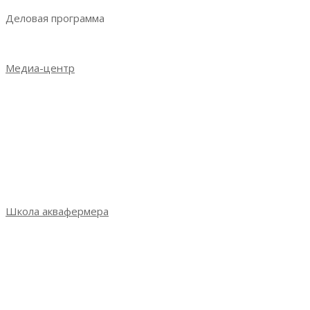
Деловая программа
Деловая программа 2023
Медиа-центр
Новости
Итоги выставки 2021
Итоги выставки 2022
Итоги выставки 2023
Фотогалерея
СМИ о выставке
Школа аквафермера
Школа аквафермера: новый сезон
Сезон 3: весна 2022
Сезон 2: осень 2021
Сезон 1: весна 2021