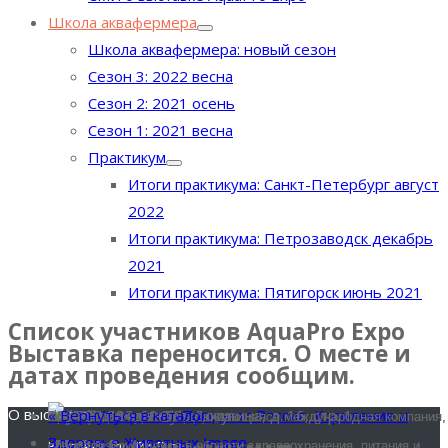
Школа аквафермера
Школа аквафермера: новый сезон
Сезон 3: 2022 весна
Сезон 2: 2021 осень
Сезон 1: 2021 весна
Практикум
Итоги практикума: Санкт-Петербург август
2022
Итоги практикума: Петрозаводск декабрь
2021
Итоги практикума: Пятигорск июнь 2021
Список участников AquaPro Expo
Выставка переносится. О месте и
датах проведения сообщим.
О выставке
« Вернуться в каталог
Номер стенда:
A107
Страна:
Россия
Адрес:
129226, Москва, ул. Докукина, д. 16, стр. 1
Телефон:
+7(495) 980-60-60
E-mail:
dnpanh.moscow@dsm.com
Сайт:
www.dsm.com/anh
« Вернуться в каталог
« Вернуться в каталог
A107
www.dsm.com/anh
dnpanh.moscow@dsm.com
129226, Москва, ул. Докукина, д. 16, стр. 1
+7(495) 980-60-60
« Вернуться в каталог
DSM —стремительно развивающаяся международная компания,
DSM —стремительно развивающаяся международная компания,
специализирующаяся в области здравоохранения, питания и
специализирующаяся в области здравоохранения, питания и
Выставка AquaPro Expo