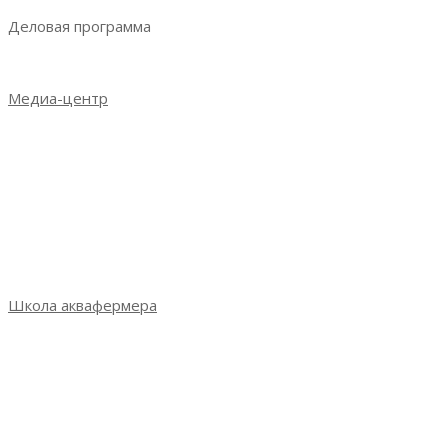
Деловая программа
Деловая программа 2023
Медиа-центр
Новости
Итоги выставки 2021
Итоги выставки 2022
Итоги выставки 2023
Фотогалерея
СМИ о выставке
Школа аквафермера
Школа аквафермера: новый сезон
Сезон 3: весна 2022
Сезон 2: осень 2021
Сезон 1: весна 2021