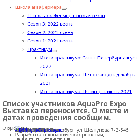
Школа аквафермера
Школа аквафермера: новый сезон
Сезон 3: 2022 весна
Сезон 2: 2021 осень
Сезон 1: 2021 весна
Практикум
Итоги практикума: Санкт-Петербург август
2022
Итоги практикума: Петрозаводск декабрь
2021
Итоги практикума: Пятигорск июнь 2021
Список участников AquaPro Expo
Выставка переносится. О месте и
датах проведения сообщим.
О выставке
« Вернуться в каталог
Номер стенда:
A221
Страна:
Россия
Адрес:
Адрес: г. Санкт-Петербург, ул. Шелгунова 7-2-545
Телефон:
+79990098002
E-mail:
aquacityspb@mail.ru
Сайт:
АКВАСИТИСПБ.РФ
« Вернуться в каталог
« Вернуться в каталог
A221
АКВАСИТИСПБ.РФ
aquacityspb@mail.ru
Адрес: г. Санкт-Петербург, ул. Шелгунова 7-2-545
+79990098002
« Вернуться в каталог
Разработка технологических решений,
Разработка технологических решений,
Выставка AquaPro Expo