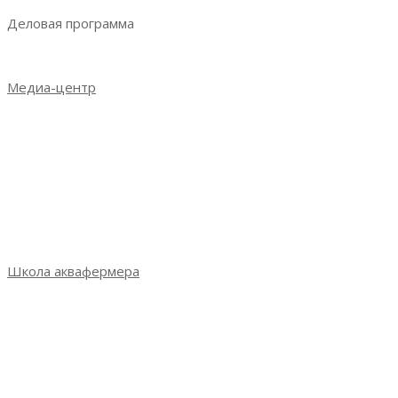
Деловая программа
Деловая программа 2023
Медиа-центр
Новости
Итоги выставки 2021
Итоги выставки 2022
Итоги выставки 2023
Фотогалерея
СМИ о выставке
Школа аквафермера
Школа аквафермера: новый сезон
Сезон 3: весна 2022
Сезон 2: осень 2021
Сезон 1: весна 2021