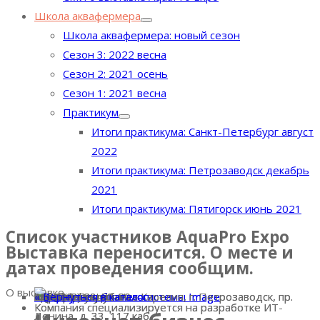
Школа аквафермера
Школа аквафермера: новый сезон
Сезон 3: 2022 весна
Сезон 2: 2021 осень
Сезон 1: 2021 весна
Практикум
Итоги практикума: Санкт-Петербург август
2022
Итоги практикума: Петрозаводск декабрь
2021
Итоги практикума: Пятигорск июнь 2021
Список участников AquaPro Expo
Выставка переносится. О месте и
датах проведения сообщим.
О выставке
« Вернуться в каталог
Номер стенда:
А108
Страна:
Россия
Адрес:
185910, Республика Карелия, г. Петрозаводск, пр.
Телефон:
8 (814-2) 28-52-20
E-mail:
info@inbisyst.ru
Сайт:
https://inbisyst.ru/
« Вернуться в каталог
« Вернуться в каталог
А108
https://inbisyst.ru/
info@inbisyst.ru
185910, Республика Карелия, г. Петрозаводск, пр.
8 (814-2) 28-52-20
« Вернуться в каталог
Компания специализируется на разработке ИТ-
Компания специализируется на разработке ИТ-
Ленина, д. 33, 117 каб.
Ленина, д. 33, 117 каб.
Выставка AquaPro Expo