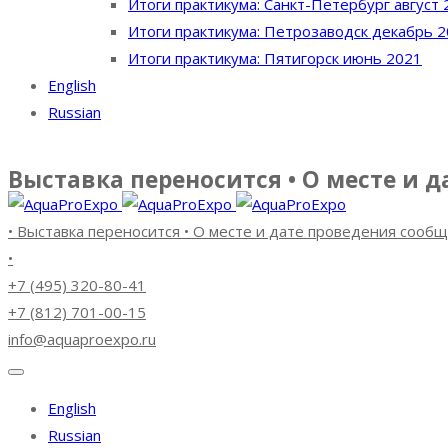
Итоги практикума: Санкт-Петербург август 
Итоги практикума: Петрозаводск декабрь 
Итоги практикума: Пятигорск июнь 2021
English
Russian
Выставка переносится • О месте и 
• Выставка переносится • О месте и дате проведения сооб
•
+7 (495) 320-80-41
+7 (812) 701-00-15
info@aquaproexpo.ru
English
Russian