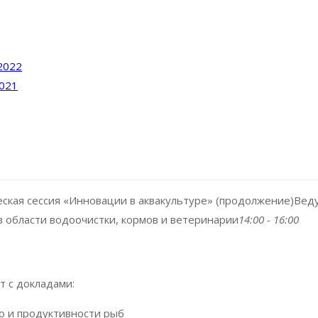
2022
2021
ская сессия «Инновации в аквакультуре» (продолжение)
Веду
в области водоочистки, кормов и ветеринарии
14:00 - 16:00
т с докладами:
ю и продуктивности рыб