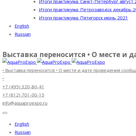
Итоги практикума: Санкт-Петербург август 
Итоги практикума: Петрозаводск декабрь 
Итоги практикума: Пятигорск июнь 2021
English
Russian
Выставка переносится • О месте и 
• Выставка переносится • О месте и дате проведения сооб
•
+7 (495) 320-80-41
+7 (812) 701-00-15
info@aquaproexpo.ru
English
Russian