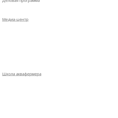
Деловая программа
Деловая программа 2023
Медиа-центр
Новости
Итоги выставки 2021
Итоги выставки 2022
Итоги выставки 2023
Фотогалерея
СМИ о выставке
Школа аквафермера
Школа аквафермера: новый сезон
Сезон 3: весна 2022
Сезон 2: осень 2021
Сезон 1: весна 2021
Практикум Санкт-Петербург