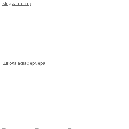
Медиа-центр
Новости
Итоги выставки 2021
Итоги выставки 2022
Итоги выставки 2023
Фотогалерея
СМИ о выставке
Школа аквафермера
Школа аквафермера: новый сезон
Сезон 3: весна 2022
Сезон 2: осень 2021
Сезон 1: весна 2021
Практикум Санкт-Петербург
Практикум Петрозаводск
Практикум Пятигорск