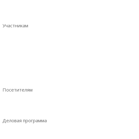
Итоговый репорт 2023
Контакты
Участникам
Забронировать стенд
Преимущества участия
Аналитика по посетителям
Отзывы участников
Руководство участника
Ваше эффективное участие
Посетителям
Преимущества посещения
Получить электронный билет
Деловая программа
Деловая программа 2023