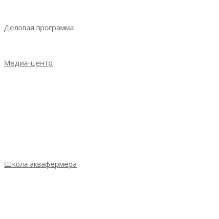
Получить электронный билет
Деловая программа
Деловая программа 2023
Медиа-центр
Новости
Итоги выставки 2021
Итоги выставки 2022
Итоги выставки 2023
Фотогалерея
СМИ о выставке
Школа аквафермера
Школа аквафермера: новый сезон
Сезон 3: весна 2022
Сезон 2: осень 2021